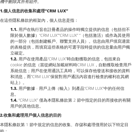
機中刪除其所有組件。
1.個人信息的收集和處理“CRM LUX”
在這些隱私條款的框架內，個人信息是指：
1.1.
用戶在執行旨在註冊產品的操作時獨立提供的信息（包括但不
限於個人數據）“CRM LUX”“CRM LUX” “（包括激活）或作為其使用
的一部分（包括創建帳戶、聯繫支持人員）。信息由用戶填寫適當
的表格提供，而填寫這些表格的可選字段時提供的信息量由用戶獨
立確定。
1.2.
用戶在使用產品“CRM LUX”時自動獲取的信息，包括來自
cookie 的信息（當從網站加載材料時CRM LUX，自動獲取檢查用戶
系統信息；用戶在使用通訊工具時，可以保存他發送和接收的資料
和消息，而“CRM LUX”保留對用戶通訊內容進行檢查的權利在其網
站上）。
1.3.
用戶數據 - 用戶上傳（輸入）到產品“CRM LUX”中的任何信
息。
1.4.
“CRM LUX” 僅為本隱私條款第 2 節中指定的目的而接收的有關
用戶的其他信息。
2.收集和處理用戶個人信息的目的
本隱私條款第 1 節中規定的信息的收集、存儲和處理僅用於以下特定目
的：