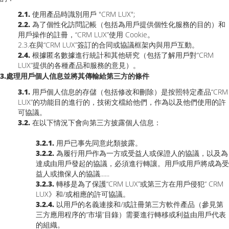
2.1.
使用產品時識別用戶 "CRM LUX";
2.2.
為了個性化訪問記帳（包括為用戶提供個性化服務的目的）和
用戶操作的註冊，“CRM LUX”使用 Cookie。
2.3.在與“CRM LUX”簽訂的合同或協議框架內與用戶互動。
2.4.
根據匿名數據進行統計和其他研究（包括了解用戶對“CRM
LUX”提供的各種產品和服務的意見）。
3.處理用戶個人信息並將其傳輸給第三方的條件
3.1.
用戶個人信息的存儲（包括修改和刪除）是按照特定產品“CRM
LUX”的功能目的進行的，技術文檔給他們，作為以及他們使用的許
可協議。
3.2.
在以下情況下會向第三方披露個人信息：
3.2.1.
用戶已事先同意此類披露。
3.2.2.
為履行用戶作為一方或受益人或保證人的協議，以及為
達成由用戶發起的協議，必須進行轉讓。用戶或用戶將成為受
益人或擔保人的協議......
3.2.3.
轉移是為了保護“CRM LUX”或第三方在用戶侵犯“ CRM
LUX》和/或相應的許可協議。
3.2.4.
以用戶的名義連接和/或註冊第三方軟件產品（參見第
三方應用程序的“市場”目錄）需要進行轉移或利益由用戶代表
的組​​織。