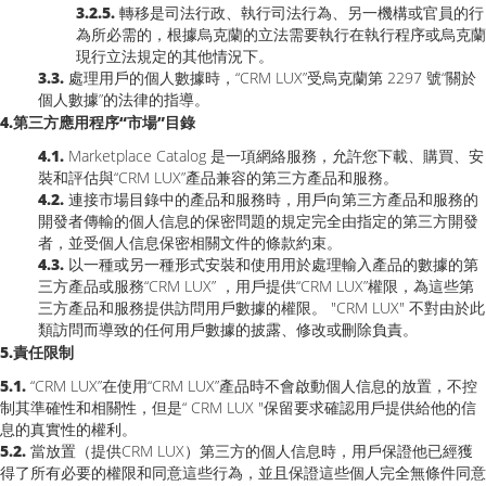
3.2.5.
轉移是司法行政、執行司法行為、另一機構或官員的行
為所必需的，根據烏克蘭的立法需要執行在執行程序或烏克蘭
現行立法規定的其他情況下。
3.3.
處理用戶的個人數據時，“CRM LUX”受烏克蘭第 2297 號“關於
個人數據”的法律的指導。
4.第三方應用程序“市場”目錄
4.1.
Marketplace Catalog 是一項網絡服務，允許您下載、購買、安
裝和評估與“CRM LUX”產品兼容的第三方產品和服務。
4.2.
連接市場目錄中的產品和服務時，用戶向第三方產品和服務的
開發者傳輸的個人信息的保密問題的規定完全由指定的第三方開發
者，並受個人信息保密相關文件的條款約束。
4.3.
以一種或另一種形式安裝和使用用於處理輸入產品的數據的第
三方產品或服務“CRM LUX” ，用戶提供“CRM LUX”權限，為這些第
三方產品和服務提供訪問用戶數據的權限。 "CRM LUX" 不對由於此
類訪問而導致的任何用戶數據的披露、修改或刪除負責。
5.責任限制
5.1.
“CRM LUX”在使用“CRM LUX”產品時不會啟動個人信息的放置，不控
制其準確性和相關性，但是“ CRM LUX "保留要求確認用戶提供給他的信
息的真實性的權利。
5.2.
當放置（提供CRM LUX）第三方的個人信息時，用戶保證他已經獲
得了所有必要的權限和同意這些行為，並且保證這些個人完全無條件同意