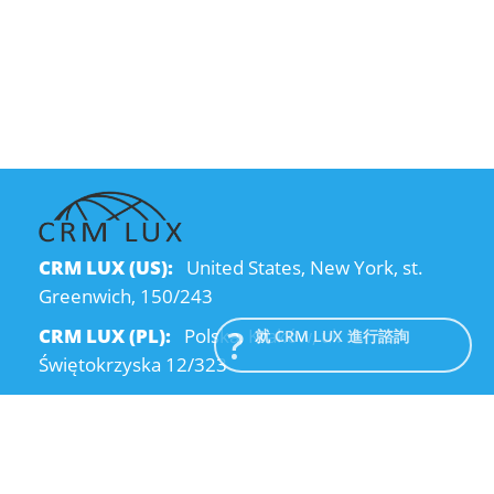
CRM LUX (US):
United States, New York, st.
Greenwich, 150/243
CRM LUX (PL):
Polska, Kraków, ul.
就 CRM LUX 進行諮詢
Świętokrzyska 12/323
CRM LUX (UA):
Ukraine, Dnipro, Kodatsky
descent, 4
Email:
info@crmlux.com