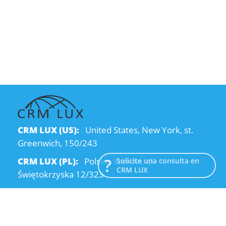
CRM LUX (US):
United States, New York, st.
Greenwich, 150/243
CRM LUX (PL):
Polska, Kraków, ul.
Solicite una consulta en
CRM LUX
Świętokrzyska 12/323
CRM LUX (UA):
Ukraine, Dnipro, Kodatsky
descent, 4
Email:
info@crmlux.com