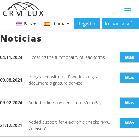
Registro
Iniciar sesión
País
Idioma
Noticias
04.11.2024
Updating the functionality of lead forms
Más
Integration with the Paperless digital
Más
09.08.2024
document signature service
09.02.2024
Added online payment from MonoPay
Más
Added support for electronic checks "PPO
Más
21.12.2021
Vchasno"