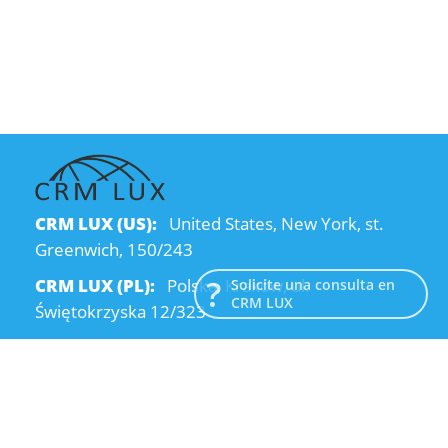
CRM LUX (US):
United States, New York, st.
Greenwich, 150/243
CRM LUX (PL):
Polska, Kraków, ul.
Solicite una consulta en
CRM LUX
Świętokrzyska 12/323
CRM LUX (UA):
Ukraine, Dnipro, Kodatsky
descent, 4
Email:
info@crmlux.com