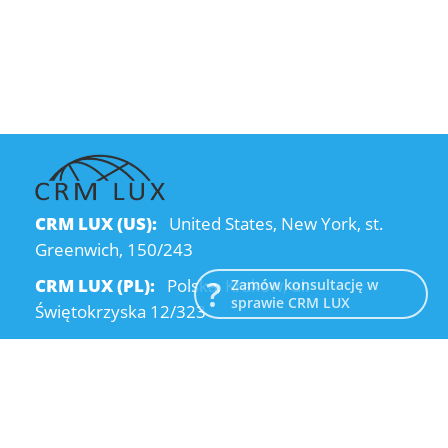
CRM LUX (US):
United States, New York, st.
Greenwich, 150/243
CRM LUX (PL):
Polska, Kraków, ul.
Zamów konsultację w
sprawie CRM LUX
Świętokrzyska 12/323
CRM LUX (UA):
Ukraine, Dnipro, Kodatsky
descent, 4
Email:
info@crmlux.com