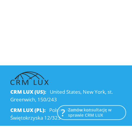
CRM LUX (US):
United States, New York, st.
Greenwich, 150/243
CRM LUX (PL):
Polska, Kraków, ul.
Zamów konsultację w
sprawie CRM LUX
Świętokrzyska 12/323
CRM LUX (UA):
Ukraine, Dnipro, Kodatsky