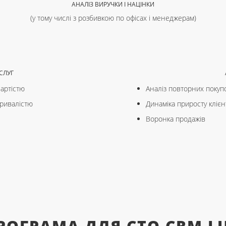
АНАЛІЗ ВИРУЧКИ І НАЦІНКИ
(у тому числі з розбивкою по офісах і менеджерам)
СЛУГ
вартістю
Аналіз повторних покуп
тривалістю
Динаміка приросту клієн
Воронка продажів
РОГРАМА ДЛЯ СТО CRM L