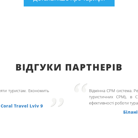
ВІДГУКИ ПАРТНЕРІВ
ляти туристам. Економить
Відмінна СРМ система. Рек
туристичних СРМ), в С
ефективності роботи тура
Coral Travel Lviv 9
Білан