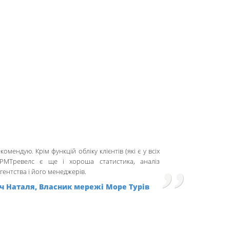
омендую. Крім функцій обліку клієнтів (які є у всіх
РМТревелс є ще і хороша статистика, аналіз
гентства і його менеджерів.
іч Наталя, Власник мережі Море Турів