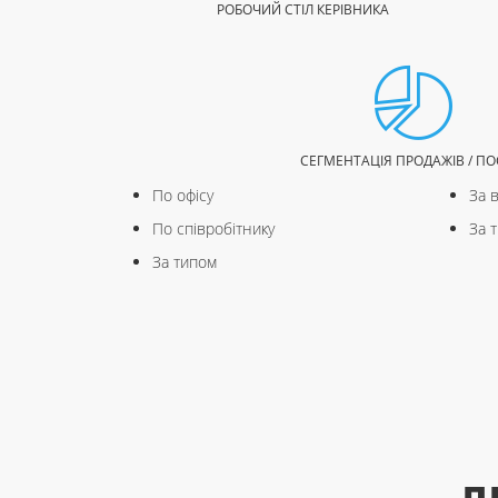
РОБОЧИЙ СТІЛ КЕРІВНИКА
СЕГМЕНТАЦІЯ ПРОДАЖІВ / ПО
По офісу
За 
По співробітнику
За 
За типом
П