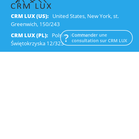
CRM LUX (US):
United States, New York, st.
Greenwich, 150/243
CRM LUX (PL):
Polska, Kraków, ul.
Commander une
consultation sur CRM LUX
Świętokrzyska 12/323
CRM LUX (UA):
Ukraine, Dnipro, Kodatsky
descent, 4
Email:
info@crmlux.com
Téléphone:
+1 (646) 980-65-95
Téléphone:
+48 (12) 881-15-25
Téléphone:
+38 (095) 120-94-80